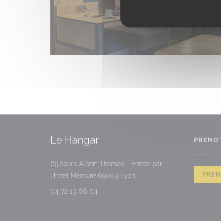
Le Hangar
PRENO
69 cours Albert Thomas - Entrée par
((apre una nuova finestra))
PRE
l'hôtel Mercure 69003 Lyon
04 72 13 66 04