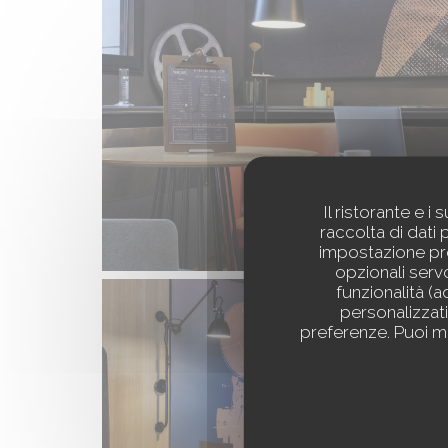
Il ristorante e 
raccolta di dati 
impostazione pre
opzionali servo
funzionalità (
personalizzati.
preferenze. Puoi mo