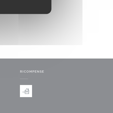
RICOMPENSE
inestra))
uova finestra))