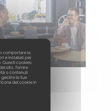
ono comportare la
i e installati per
o. Questi cookies
el sito, fornire
ità o contenuti
r gestire le tue
'icona del cookie in