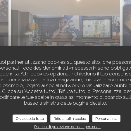
i suoi partner utilizzano cookies su questo sito, che poss
personali. I cookies denominati «necessari» sono obbligator
definita. Altri cookies opzionali richiedono il tuo consens
no per analizzare la tua navigazione, misurare l'audience d
ad esempio, legate ai social network) o visualizzare pubblic
 Clicca su 'Accetta tutto', 'Rifiuta tutto' o 'Personalizza' pe
dificare le tue scelte in qualsiasi momento cliccando sull
basso a sinistra delle pagine del sito.
Ok, accetta tutto
Rifiuta tutti i cookie
Personalizza
Politica di protezione dei dati personali