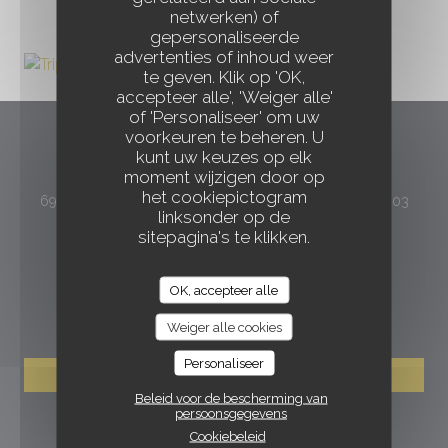
netwerken) of
gepersonaliseerde
advertenties of inhoud weer
te geven. Klik op 'OK,
accepteer alle', 'Weiger alle'
of 'Personaliseer' om uw
voorkeuren te beheren. U
Le Hangar
kunt uw keuzes op elk
moment wijzigen door op
het cookiepictogram
69 cours Albert Thomas - Entrée par l'hôtel Mercure 69003
linksonder op de
((opent in een nieuw venster))
Lyon
sitepagina's te klikken.
04 72 13 66 04
OK, accepteer alle
RESERVERING
Weiger alle cookies
Personaliseer
RESERVEER EEN TAFEL
Beleid voor de bescherming van
persoonsgegevens
VOLG ONS
Cookiebeleid