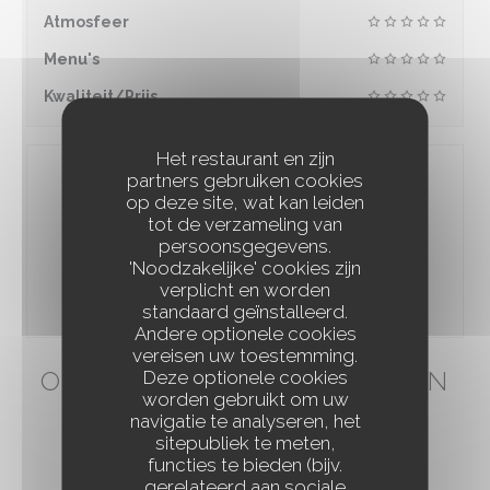
Atmosfeer
Menu's
Kwaliteit/Prijs
Het restaurant en zijn
partners gebruiken cookies
op deze site, wat kan leiden
tot de verzameling van
100% gecertificeerde beoordelingen
persoonsgegevens.
'Noodzakelijke' cookies zijn
Onze klanten hebben na hun reservering een
verplicht en worden
beoordeling gegeven
standaard geïnstalleerd.
Andere optionele cookies
vereisen uw toestemming.
ONZE GASTBEOORDELINGEN
Deze optionele cookies
worden gebruikt om uw
navigatie te analyseren, het
sitepubliek te meten,
functies te bieden (bijv.
1
gerelateerd aan sociale