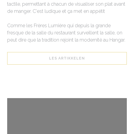
tactile, permettant à chacun de visualiser son plat avant
de manger. C'est ludique et ça met en appétit
Comme les Frères Lumière qui depuis la grande
fresque de la salle du restaurant surveillent la salle, on
peut dire que la tradition rejoint la modernité au Hangar.
((ÅPNER I ET NYTT VIN
LES ARTIKKELEN