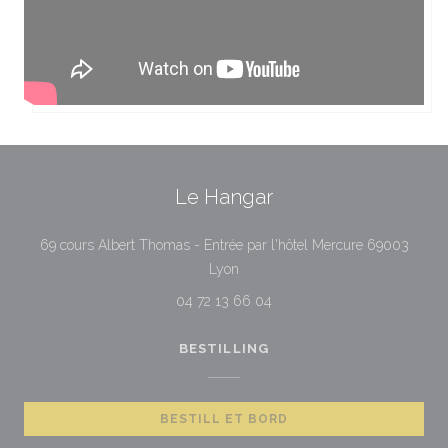
Le Hangar
69 cours Albert Thomas - Entrée par l'hôtel Mercure 69003
((åpner i et nytt vindu))
Lyon
04 72 13 66 04
BESTILLING
BESTILL ET BORD