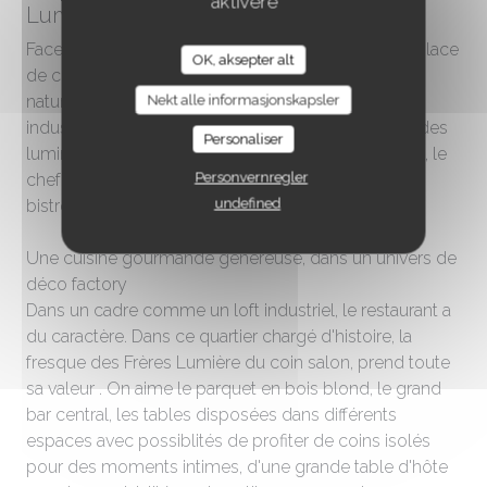
aktivere
Lumière à Lyon Monplaisir
Face au fameux Hangar du Premier Film en lieu et place
OK, aksepter alt
de celui de Frères Lumière, le restaurant a tout
naturellement trouvé sa place avec un univers
Nekt alle informasjonskapsler
industriel, réchauffé par un mobilier confortable et des
Personaliser
luminaires contemporains et chaleureux. En cuisine, le
Personvernregler
chef Jean-Philippe Gascon propose une cuisine
undefined
bistronomique de produits frais.
Une cuisine gourmande généreuse, dans un univers de
déco factory
Dans un cadre comme un loft industriel, le restaurant a
du caractère. Dans ce quartier chargé d'histoire, la
fresque des Frères Lumière du coin salon, prend toute
sa valeur . On aime le parquet en bois blond, le grand
bar central, les tables disposées dans différents
espaces avec possiblités de profiter de coins isolés
pour des moments intimes, d'une grande table d'hôte