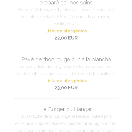
preparé par nos soins
Bœuf 100% français Charolais à l'italienne , servi avec
des frites et salade. (180g) Copeaux de parmesan,
basilic, olives.
Lista de alergénios
22,00 EUR
Pavé de thon rouge cuit à la plancha
purée d'artichaut aux graines de tournesol, boutons
d'artichauts, vinaigrette à l'ail des ours de la cueillette.
Lista de alergénios
23,00 EUR
Le Burger du Hangar
Bun brioché de la boulangerie Devesa, pulled pork
effiloché aux épices douces, cheddar fumé, oignons frits,
cornichons aigre doux, mayonnaise au curcuma, confit