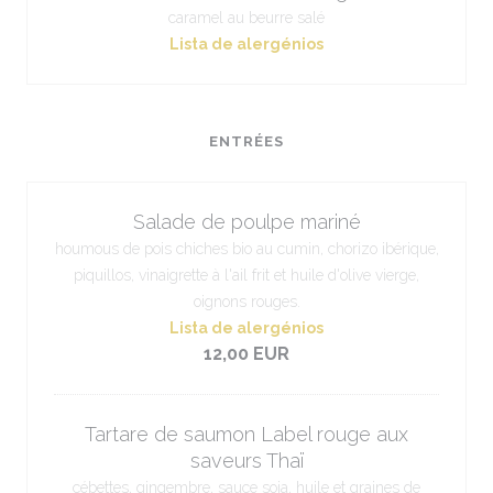
caramel au beurre salé
Lista de alergénios
ENTRÉES
Salade de poulpe mariné
houmous de pois chiches bio au cumin, chorizo ibérique,
piquillos, vinaigrette à l'ail frit et huile d'olive vierge,
oignons rouges.
Lista de alergénios
12,00 EUR
Tartare de saumon Label rouge aux
saveurs Thaï
cébettes, gingembre, sauce soja, huile et graines de