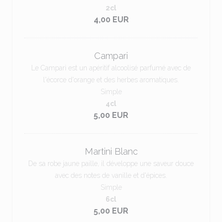
2cl
4,00 EUR
Campari
Le Campari est un apéritif alcoolisé parfumé avec de
l'écorce d'orange et des herbes aromatiques.
Simple
4cl
5,00 EUR
Martini Blanc
De sa robe jaune paille, il développe une saveur douce
avec des notes de vanille et d'épices.
Simple
6cl
5,00 EUR