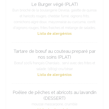
Le Burger végé (PLAT)
Bun brioché de la boulangerie Devesa, galette de quinoa
et haricots rouges, cheddar fumé, oignons frits,
cornichons aigre doux, mayonnaise au curcuma, confit
d'oignons rouges, frites fraiches et mélange de salades.
Lista de alergénios
Tartare de bœuf au couteau preparé par
nos soins (PLAT)
Bœuf 100% français Charolais , servi avec des frites et
salade. (180g) cru/césar
Lista de alergénios
Poêlee de pêches et abricots au lavandin
(DESSERT)
mousse mascarpone, crumble