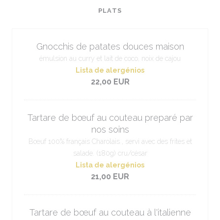
PLATS
Gnocchis de patates douces maison
émulsion au curry et lait de coco, noix de cajou
Lista de alergénios
22,00 EUR
Tartare de bœuf au couteau preparé par
nos soins
Bœuf 100% français Charolais , servi avec des frites et
salade. (180g) cru/césar
Lista de alergénios
21,00 EUR
Tartare de bœuf au couteau à l'italienne