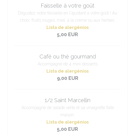
Faisselle à votre goût
Dégustez notre faisselle en l'ajustant à votre goût ! Au
choix: fruits rouges, miel, à la crème ou aux herbes.
Lista de alergénios
5,00 EUR
Café ou thé gourmand
Accompagné de 4 mini desserts
Lista de alergénios
9,00 EUR
1/2 Saint Marcellin
Accompagné de salade verte et sa vinaigrette faite
maison.
Lista de alergénios
5,00 EUR