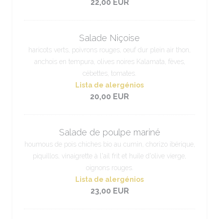
22,00 EUR
Salade Niçoise
haricots verts, poivrons rouges, oeuf dur plein air thon,
anchois en tempura, olives noires Kalamata, fèves,
cébettes, tomates.
Lista de alergénios
20,00 EUR
Salade de poulpe mariné
houmous de pois chiches bio au cumin, chorizo ibérique,
piquillos, vinaigrette à l'ail frit et huile d'olive vierge,
oignons rouges.
Lista de alergénios
23,00 EUR