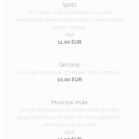
Spritz
100% Italien, le Spritz est devenu le cocktail
incontournable préparé à base d'Apérol, Proscecco et son
quartier d'orange.
16cl
11,00 EUR
Gin tonic
Gin 4cl accompagné de schweppes Tonic et citron vert.
10,00 EUR
Moscow mule
La Mule de Moscou est un cocktail à base de vodka,
ginger beer et de jus de citron vert, accompagné d'une
rondelle de citron et menthe.
15CL