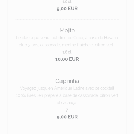
10cl
9,00 EUR
Mojito
Le classique venu tout droit de Cuba, à base de Havana
club 3 ans, cassonade, menthe fraîche et citron vert !
16cl
10,00 EUR
Caipirinha
Voyagez jusqu'en Amérique Latine avec ce cocktail
100% Brésilien préparé à base de cassonade, citron vert
et cachaça.
7
9,00 EUR