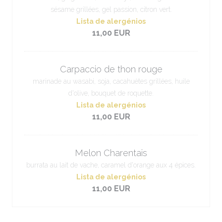
sésame grillées, gel passion, citron vert.
Lista de alergénios
11,00 EUR
Carpaccio de thon rouge
marinade au wasabi, soja, cacahuètes grillées, huile
d'olive, bouquet de roquette.
Lista de alergénios
11,00 EUR
Melon Charentais
burrata au lait de vache, caramel d'orange aux 4 épices.
Lista de alergénios
11,00 EUR