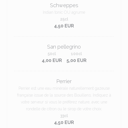
Schweppes
Indian tonic OU agrume
25cl
4,50 EUR
San pellegrino
50cl
100cl
4,00 EUR
5,00 EUR
Perrier
Perrier est une eau minérale naturellement gazeuse
française issue de la source des Bouillens. Indiquez à
votre serveur si vous le préférez nature, avec une
rondelle de citron ou le sirop de votre choix.
33cl
4,50 EUR