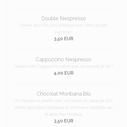
Double Nespresso
Prenez deux fois plus d'énergie avec notre double
expresso !
3,50 EUR
Cappuccino Nespresso
Goûtez notre Cappuccino raffiné avec sa mousse de lait !
4,00 EUR
Chocolat Monbana Bio
Un chocolat en poudre avec une teneur en cacao de 32%,
certifié agriculture biologique et commerce équitable par
le label Max Havelaar
3,50 EUR