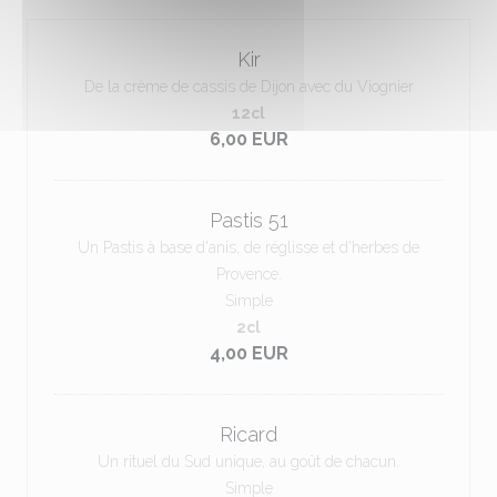
Kir
De la crème de cassis de Dijon avec du Viognier
12cl
6,00 EUR
Pastis 51
Un Pastis à base d'anis, de réglisse et d'herbes de
Provence.
Simple
2cl
4,00 EUR
Ricard
Un rituel du Sud unique, au goût de chacun.
Simple