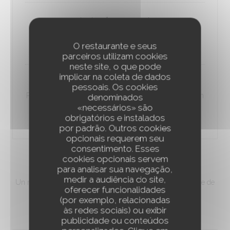
tarte du moment
Lista de alergénios
8,00 EUR
O restaurante e seus
parceiros utilizam cookies
neste site, o que pode
implicar na coleta de dados
Finger au citron
pessoais. Os cookies
Pâte sablée, craquant de chocolat blanc, crème au citron
denominados
«necessários» são
vert de Sicile
obrigatórios e instalados
9,00 EUR
por padrão. Outros cookies
opcionais requerem seu
consentimento. Esses
cookies opcionais servem
MENU ENFANT
para analisar sua navegação,
medir a audiência do site,
Un menu dédié à nos plus jeunes clients, servi jusqu'à l'âge de
oferecer funcionalidades
12 ans.
(por exemplo, relacionadas
às redes sociais) ou exibir
13,00 EUR
publicidade ou conteúdos