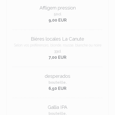
Affligem pression
50cl
9,00 EUR
Bières locales La Canute
Selon vos préférences, blonde, rousse, blanche ou noire
33cl
7,00 EUR
desperados
bouteille.
6,50 EUR
Gallia IPA
bouteille.