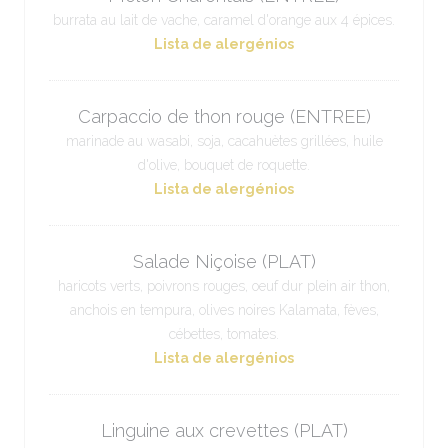
burrata au lait de vache, caramel d'orange aux 4 épices.
Lista de alergénios
Carpaccio de thon rouge (ENTREE)
marinade au wasabi, soja, cacahuètes grillées, huile
d'olive, bouquet de roquette.
Lista de alergénios
Salade Niçoise (PLAT)
haricots verts, poivrons rouges, oeuf dur plein air thon,
anchois en tempura, olives noires Kalamata, fèves,
cébettes, tomates.
Lista de alergénios
Linguine aux crevettes (PLAT)