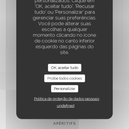
personalizados. Clique em
'OK, aceitar tudo', 'Recusar
Menu enfant
tudo' ou 'Personalizar' para
gerenciar suas preferências.
Steak haché OU filet de poisson avec des légumes de
Você pode alterar suas
saison ou frites salade de fruit ou Fromage blanc ou
escolhas a qualquer
Moelleux chocolat
momento clicando no ícone
13,00 EUR
de cookie no canto inferior
esquerdo das páginas do
Prix nets TTC en € - service compris
site.
OK, aceitar tudo
Proíbe todos cookies
Personalizar
CARTE DES BOISSONS
Política de proteção de dados pessoais
undefined
APÉRITIFS