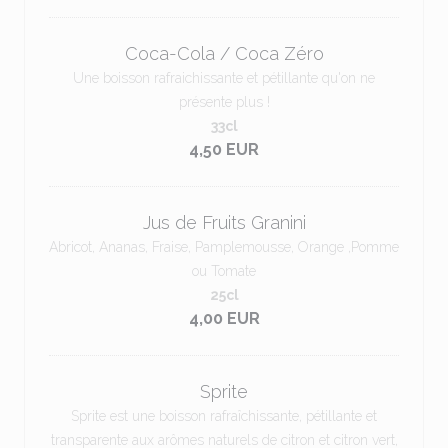
Coca-Cola / Coca Zéro
Une boisson rafraichissante et pétillante qu'on ne
présente plus !
33cl
4,50 EUR
Jus de Fruits Granini
Abricot, Ananas, Fraise, Pamplemousse, Orange ,Pomme
ou Tomate
25cl
4,00 EUR
Sprite
Sprite est une boisson rafraîchissante, pétillante et
transparente aux arômes naturels de citron et citron vert,