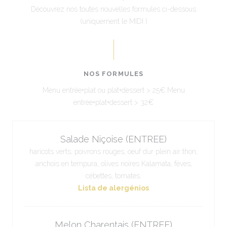
Découvrez nos toutes nouvelles formules ci-dessous
(uniquement le MIDI )
NOS FORMULES
Menu entrée+plat ou plat+dessert > 25€ Menu
entrée+plat+dessert > 32€
Salade Niçoise (ENTREE)
haricots verts, poivrons rouges, oeuf dur plein air thon,
anchois en tempura, olives noires Kalamata, fèves,
cébettes, tomates.
Lista de alergénios
Melon Charentais (ENTREE)