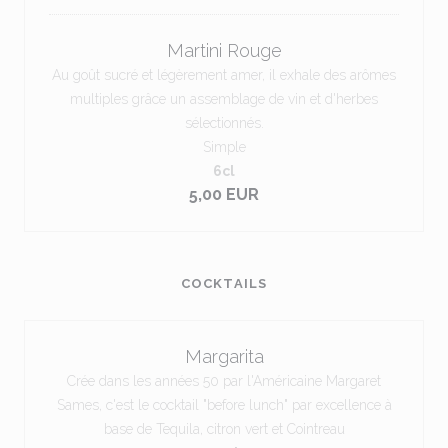
Martini Rouge
Au goût sucré et légèrement amer, il exhale des arômes
multiples grâce un assemblage de vin et d'herbes
sélectionnés.
Simple
6cl
5,00 EUR
COCKTAILS
Margarita
Crée dans les années 50 par l'Américaine Margaret
Sames, c'est le cocktail "before lunch" par excellence à
base de Tequila, citron vert et Cointreau