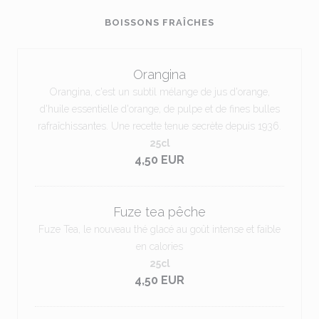
BOISSONS FRAÎCHES
Orangina
Orangina, c'est un subtil mélange de jus d'orange,
d'huile essentielle d'orange, de pulpe et de fines bulles
rafraîchissantes. Une recette tenue secrète depuis 1936.
25cl
4,50 EUR
Fuze tea pêche
Fuze Tea, le nouveau thé glacé au goût intense et faible
en calories
25cl
4,50 EUR