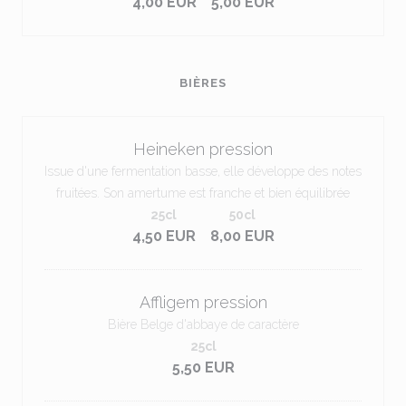
4,00 EUR
5,00 EUR
BIÈRES
Heineken pression
Issue d'une fermentation basse, elle développe des notes
fruitées. Son amertume est franche et bien équilibrée
25cl
50cl
4,50 EUR
8,00 EUR
Affligem pression
Bière Belge d'abbaye de caractère
25cl
5,50 EUR