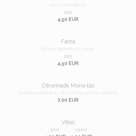
sans conservateurs.
25cl
4,50 EUR
Fanta
Boisson pétillante à l'orange.
25cl
4,50 EUR
Citronnade Mona bio
Soda bio aromatisé au citron vert ou pomme pétillante.
7,00 EUR
Vittel
50cl
100cl