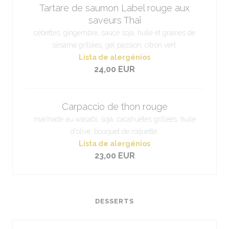
Tartare de saumon Label rouge aux
saveurs Thaï
cébettes, gingembre, sauce soja, huile et graines de
sésame grillées, gel passion, citron vert.
Lista de alergénios
24,00 EUR
Carpaccio de thon rouge
marinade au wasabi, soja, cacahuètes grillées, huile
d'olive, bouquet de roquette.
Lista de alergénios
23,00 EUR
DESSERTS